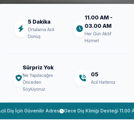
NET BILGI
11.00 AM -
5 Dakika
03.00 AM
Ortalama Acil
Keçiören Diş Kliniği ile
Her Gün Aktif
Dönüş
Hizmet
Güvenli Tedavi
Keçiören diş ve ankara keçiören diş
Sürpriz Yok
aramalarında ulaşımı kolay, güven veren hizmet.
05
Ne Yapılacağını
Önceden
Acil Hattımız
Söylüyoruz
Hizmetleri İncele
İçin Güvenilir Adres
Gece Diş Kliniği Desteği 11.00 AM - 0